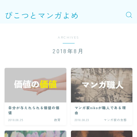
ぴこつとマンガよめ
ARCHIVES
2018年8月
自分が与えれられる価値の価
マンガ家nikoが職人である理
値
由
2018.08.25
教育
2018.08.23
マンガ家の生態