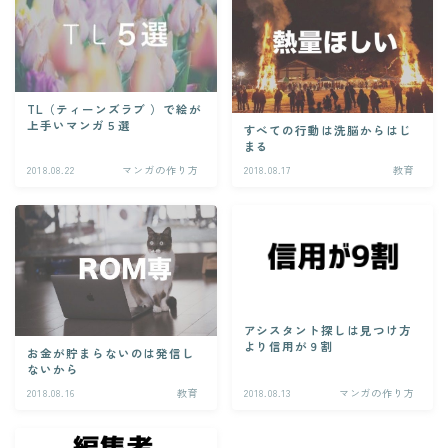
TL（ティーンズラブ ）で絵が
上手いマンガ５選
すべての行動は洗脳からはじ
まる
2018.08.22
マンガの作り方
2018.08.17
教育
アシスタント探しは見つけ方
より信用が９割
お金が貯まらないのは発信し
ないから
2018.08.16
教育
2018.08.13
マンガの作り方