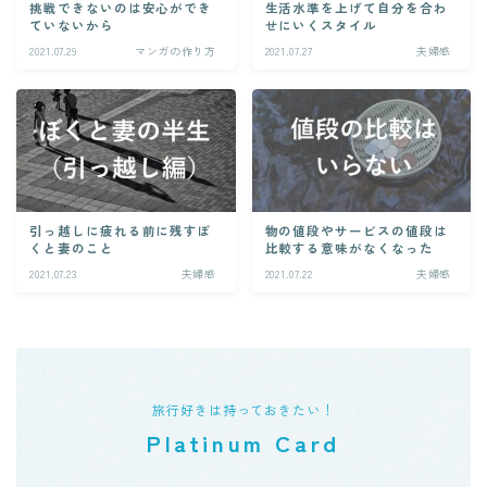
挑戦できないのは安心ができ
生活水準を上げて自分を合わ
ていないから
せにいくスタイル
2021.07.29
マンガの作り方
2021.07.27
夫婦感
引っ越しに疲れる前に残すぼ
物の値段やサービスの値段は
くと妻のこと
比較する意味がなくなった
2021.07.23
夫婦感
2021.07.22
夫婦感
旅行好きは持っておきたい！
Platinum Card