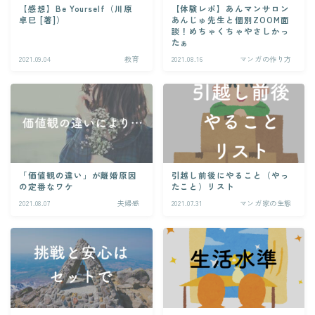
【感想】Be Yourself（川原
【体験レポ】あんマンサロン
卓巳 [著]）
あんじゅ先生と個別ZOOM面
談！めちゃくちゃやさしかっ
たぁ
2021.09.04
教育
2021.08.16
マンガの作り方
「価値観の違い」が離婚原因
引越し前後にやること（やっ
の定番なワケ
たこと）リスト
2021.08.07
夫婦感
2021.07.31
マンガ家の生態