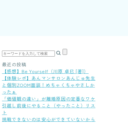
最近の投稿
【感想】Be Yourself（川原 卓巳 [著]）
【体験レポ】あんマンサロンあんじゅ先生
と個別ZOOM面談！めちゃくちゃやさしか
ったぁ
「価値観の違い」が離婚原因の定番なワケ
引越し前後にやること（やったこと）リス
ト
挑戦できないのは安心ができていないから