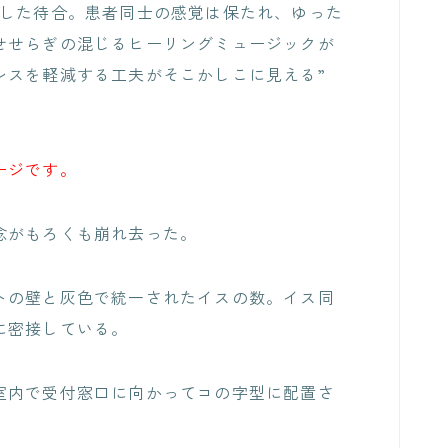
とした待合。患者同士の感覚は保たれ、ゆった
せせらぎの混じるヒーリングミュージックが
レスを軽減する工夫がそこかしこに見える”
ージです。
念がもろくも崩れ去った。
トの壁と灰色で統一されたイスの数。イス同
に密接している。
室内で受付窓口に向かってコの字型に配置さ