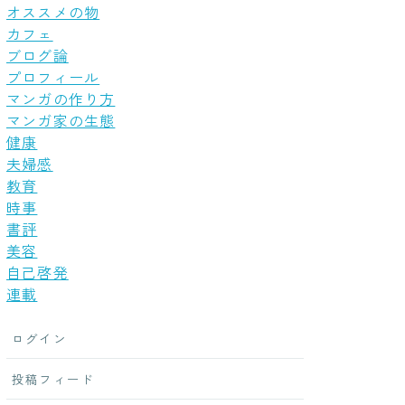
オススメの物
カフェ
ブログ論
プロフィール
マンガの作り方
マンガ家の生態
健康
夫婦感
教育
時事
書評
美容
自己啓発
連載
ログイン
投稿フィード