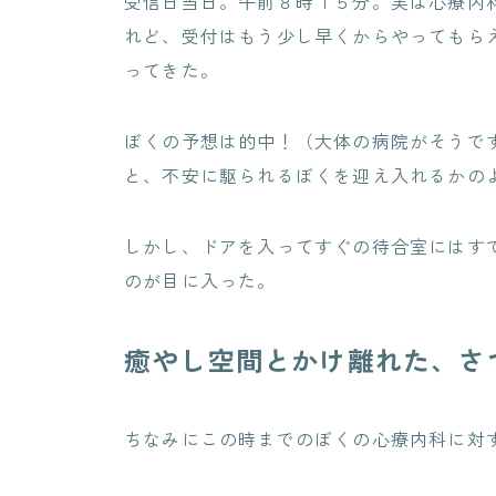
受信日当日。午前８時１５分。実は心療内
れど、受付はもう少し早くからやってもら
ってきた。
ぼくの予想は的中！（大体の病院がそうで
と、不安に駆られるぼくを迎え入れるかの
しかし、ドアを入ってすぐの待合室にはす
のが目に入った。
癒やし空間とかけ離れた、さ
ちなみにこの時までのぼくの心療内科に対