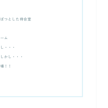
つばつとした待合室
ネーム
かし・・・
！しかし・・・
登場！！