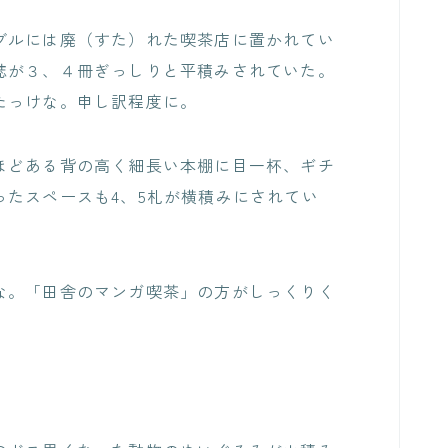
ブルには廃（すた）れた喫茶店に置かれてい
誌が３、４冊ぎっしりと平積みされていた。
たっけな。申し訳程度に。
ほどある背の高く細長い本棚に目一杯、ギチ
たスペースも4、5札が横積みにされてい
な。「田舎のマンガ喫茶」の方がしっくりく