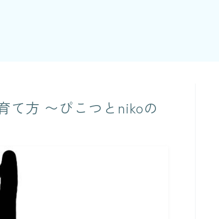
て方 〜ぴこつとnikoの