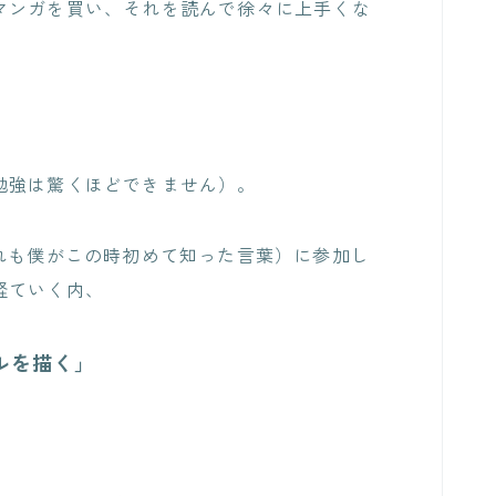
マンガを買い、それを読んで徐々に上手くな
勉強は驚くほどできません）。
れも僕がこの時初めて知った言葉）に参加し
経ていく内、
ルを描く」