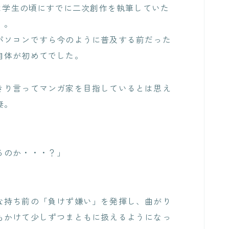
oは学生の頃にすでに二次創作を執筆していた
）。
パソコンですら今のように普及する前だった
自体が初めてでした。
きり言ってマンガ家を目指しているとは思え
妻。
るのか・・・？」
な持ち前の「負けず嫌い」を発揮し、曲がり
もかけて少しずつまともに扱えるようになっ