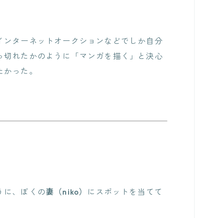
インターネットオークションなどでしか自分
っ切れたかのように「マンガを描く」と決心
たかった。
。
うに、ぼくの
妻（niko）
にスポットを当てて