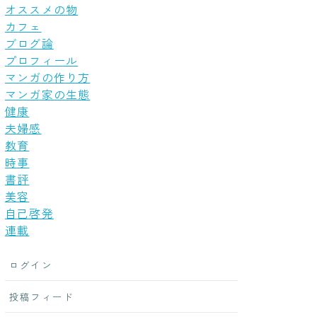
オススメの物
カフェ
ブログ論
プロフィール
マンガの作り方
マンガ家の生態
健康
夫婦感
教育
時事
書評
美容
自己啓発
連載
ログイン
投稿フィード