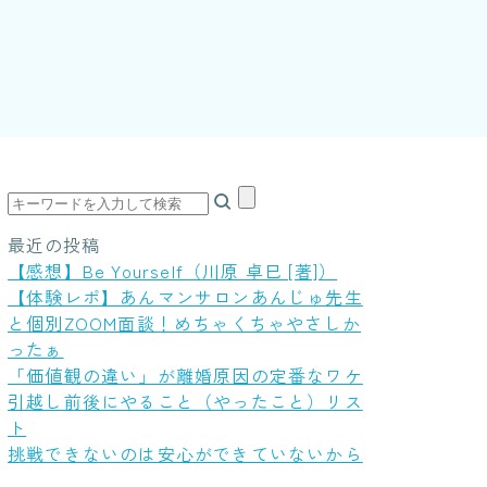
最近の投稿
【感想】Be Yourself（川原 卓巳 [著]）
【体験レポ】あんマンサロンあんじゅ先生
と個別ZOOM面談！めちゃくちゃやさしか
ったぁ
「価値観の違い」が離婚原因の定番なワケ
引越し前後にやること（やったこと）リス
ト
挑戦できないのは安心ができていないから